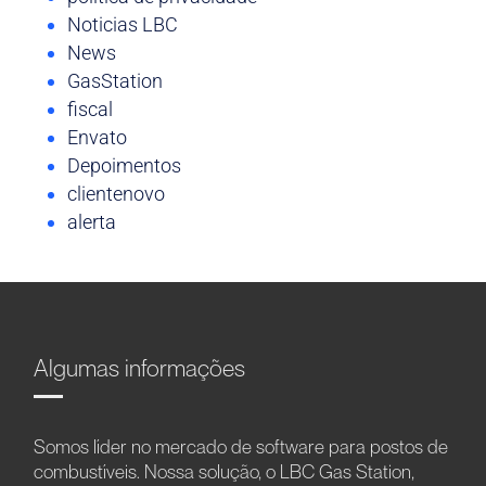
Noticias LBC
News
GasStation
fiscal
Envato
Depoimentos
clientenovo
alerta
Algumas informações
Somos líder no mercado de software para postos de
combustíveis. Nossa solução, o LBC Gas Station,