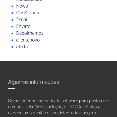
News
GasStation
fiscal
Envato
Depoimentos
clientenovo
alerta
Algumas informações
Somos líder no mercado de software para postos de
combustíveis. Nossa solução, o LBC Gas Station,
oferece uma gestão eficaz, integrada e segura.