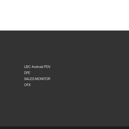
LBC Android PDV
DFE
SALES MONITOR
OFX