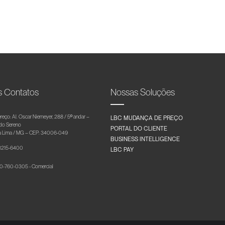
s Contatos
Nossas Soluções
reço: Al. Oscar Niemeyer, 288 / 5º andar –
LBC MUDANÇA DE PREÇO
 do Sereno
PORTAL DO CLIENTE
 Lima / MG – CEP: 34006-049
BUSINESS INTELLIGENCE
 3215-6400
LBC PAY
-760-0305 - Comercial