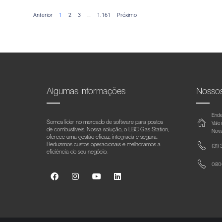
Anterior
1
2
3
…
1.161
Próximo
Algumas informações
Nosso
Ende
Somos líder no mercado de software para postos
Vale
de combustíveis. Nossa solução, o LBC Gas Station,
Nova
oferece uma gestão eficaz, integrada e segura.
Reduzimos custos operacionais e melhoramos a
(31)
eficiência do seu negócio.
0800