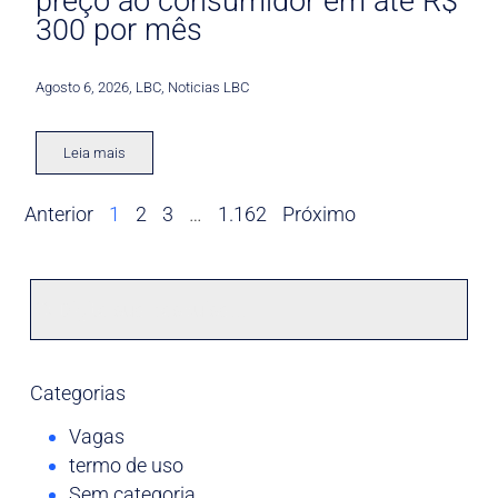
preço ao consumidor em até R$
300 por mês
Agosto 6, 2026
,
LBC
,
Noticias LBC
Leia mais
Anterior
1
2
3
…
1.162
Próximo
Categorias
Vagas
termo de uso
Sem categoria