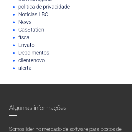
politica de privacidade
Noticias LBC
News
GasStation
fiscal
Envato
Depoimentos
clientenovo
alerta
Algumas informações
Somos líder no mercado de software para postos de