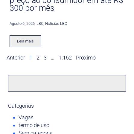
preço ao consumidor em até R$
300 por mês
Agosto 6, 2026
,
LBC
,
Noticias LBC
Leia mais
Anterior
1
2
3
…
1.162
Próximo
Categorias
Vagas
termo de uso
Sem categoria