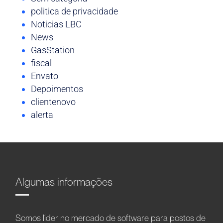
politica de privacidade
Noticias LBC
News
GasStation
fiscal
Envato
Depoimentos
clientenovo
alerta
Algumas informações
Somos líder no mercado de software para postos de