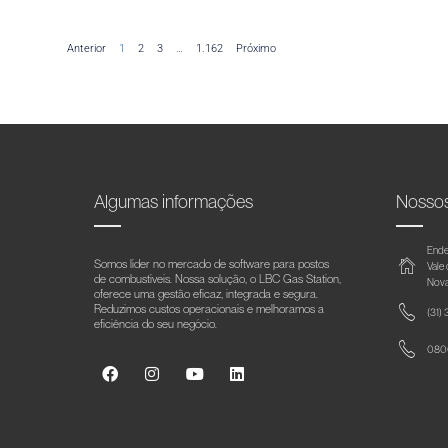
Anterior
1
2
3
…
1.162
Próximo
Algumas informações
Nosso
Ende
Somos líder no mercado de software para postos
Vale
de combustíveis. Nossa solução, o LBC Gas Station,
Nova
oferece uma gestão eficaz, integrada e segura.
Reduzimos custos operacionais e melhoramos a
(31)
eficiência do seu negócio.
0800