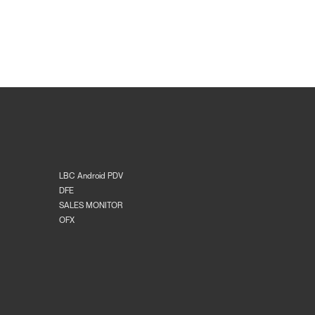
LBC Android PDV
DFE
SALES MONITOR
OFX