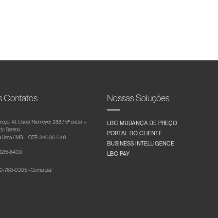
s Contatos
Nossas Soluções
reço: Al. Oscar Niemeyer, 288 / 5º andar –
LBC MUDANÇA DE PREÇO
 do Sereno
PORTAL DO CLIENTE
 Lima / MG – CEP: 34006-049
BUSINESS INTELLIGENCE
 3215-6400
LBC PAY
-760-0305 - Comercial