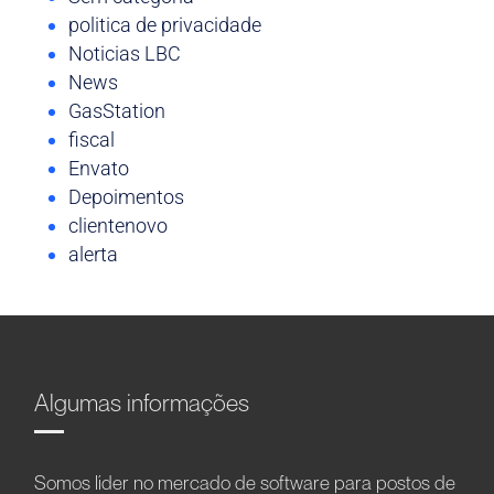
politica de privacidade
Noticias LBC
News
GasStation
fiscal
Envato
Depoimentos
clientenovo
alerta
Algumas informações
Somos líder no mercado de software para postos de