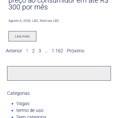
preço ao consumidor em até R$
300 por mês
Agosto 6, 2026
,
LBC
,
Noticias LBC
Leia mais
Anterior
1
2
3
…
1.162
Próximo
Categorias
Vagas
termo de uso
Sem categoria