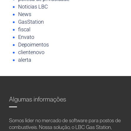
Noticias LBC
News
GasStation
fiscal
Envato
Depoimentos
clientenovo
alerta
Algumas informações
Somos líder no mercado de software para postos de
combustíveis. Nossa solução, o LBC Gas Station,