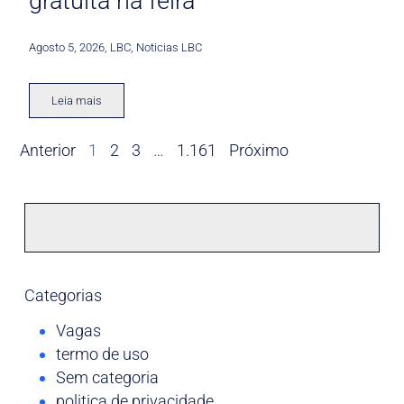
gratuita na feira
Agosto 5, 2026
,
LBC
,
Noticias LBC
Leia mais
Anterior
1
2
3
…
1.161
Próximo
Categorias
Vagas
termo de uso
Sem categoria
politica de privacidade