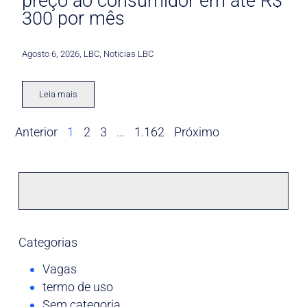
preço ao consumidor em até R$
300 por mês
Agosto 6, 2026
,
LBC
,
Noticias LBC
Leia mais
Anterior
1
2
3
…
1.162
Próximo
Categorias
Vagas
termo de uso
Sem categoria