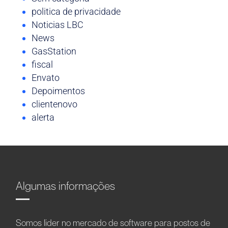
politica de privacidade
Noticias LBC
News
GasStation
fiscal
Envato
Depoimentos
clientenovo
alerta
Algumas informações
Somos líder no mercado de software para postos de