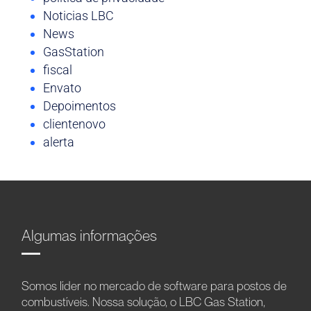
Noticias LBC
News
GasStation
fiscal
Envato
Depoimentos
clientenovo
alerta
Algumas informações
Somos líder no mercado de software para postos de
combustíveis. Nossa solução, o LBC Gas Station,