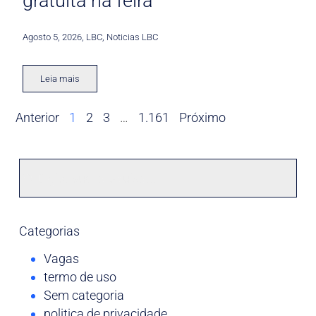
gratuita na feira
Agosto 5, 2026
,
LBC
,
Noticias LBC
Leia mais
Anterior
1
2
3
…
1.161
Próximo
Categorias
Vagas
termo de uso
Sem categoria
politica de privacidade