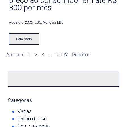
preço ao consumidor em até R$
300 por mês
Agosto 6, 2026
,
LBC
,
Noticias LBC
Leia mais
Anterior
1
2
3
…
1.162
Próximo
Categorias
Vagas
termo de uso
Sem categoria