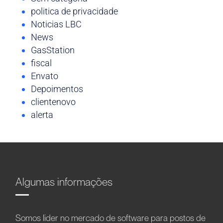
politica de privacidade
Noticias LBC
News
GasStation
fiscal
Envato
Depoimentos
clientenovo
alerta
Algumas informações
Somos líder no mercado de software para postos de