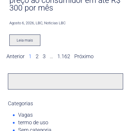
preço ao consumidor em até R$
300 por mês
Agosto 6, 2026
,
LBC
,
Noticias LBC
Leia mais
Anterior
1
2
3
…
1.162
Próximo
Categorias
Vagas
termo de uso
Sem categoria