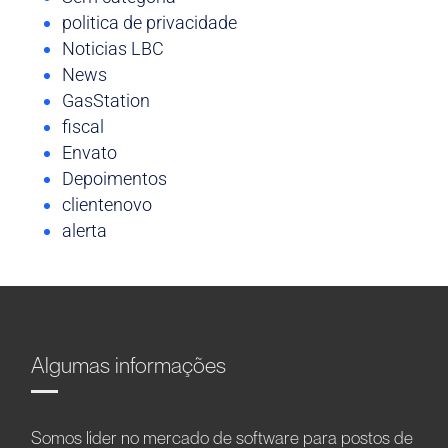
politica de privacidade
Noticias LBC
News
GasStation
fiscal
Envato
Depoimentos
clientenovo
alerta
Algumas informações
Somos líder no mercado de software para postos de