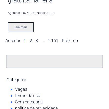
gratuita na feira
Agosto 5, 2026
,
LBC
,
Noticias LBC
Leia mais
Anterior
1
2
3
…
1.161
Próximo
Categorias
Vagas
termo de uso
Sem categoria
politica de privacidade