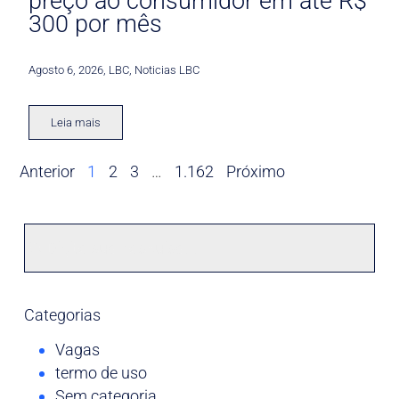
preço ao consumidor em até R$
300 por mês
Agosto 6, 2026
,
LBC
,
Noticias LBC
Leia mais
Anterior
1
2
3
…
1.162
Próximo
Categorias
Vagas
termo de uso
Sem categoria