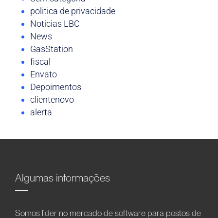
politica de privacidade
Noticias LBC
News
GasStation
fiscal
Envato
Depoimentos
clientenovo
alerta
Algumas informações
Somos líder no mercado de software para postos de