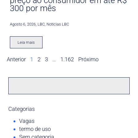
preço ao consumidor em até R$
300 por mês
Agosto 6, 2026
,
LBC
,
Noticias LBC
Leia mais
Anterior
1
2
3
…
1.162
Próximo
Categorias
Vagas
termo de uso
Sem categoria