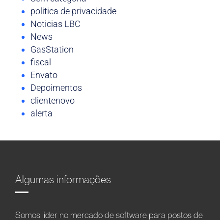
politica de privacidade
Noticias LBC
News
GasStation
fiscal
Envato
Depoimentos
clientenovo
alerta
Algumas informações
Somos líder no mercado de software para postos de