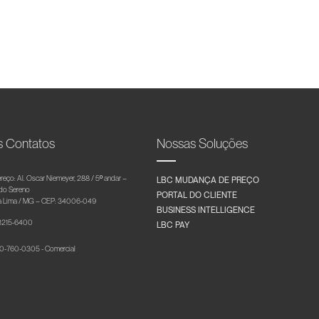
s Contatos
Nossas Soluções
reço: Al. Oscar Niemeyer, 288 / 5º andar –
LBC MUDANÇA DE PREÇO
 do Sereno
PORTAL DO CLIENTE
 Lima / MG – CEP: 34006-049
BUSINESS INTELLIGENCE
 3215-6400
LBC PAY
-760-0305 - Comercial