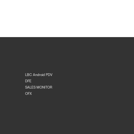
LBC Android PDV
DFE
SALES MONITOR
OFX