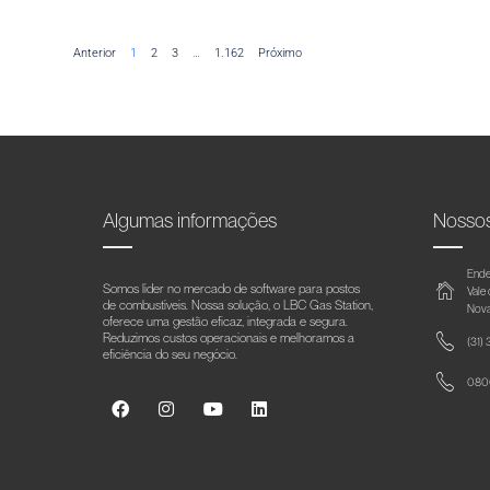
Anterior
1
2
3
…
1.162
Próximo
Algumas informações
Nosso
Ende
Somos líder no mercado de software para postos
Vale
de combustíveis. Nossa solução, o LBC Gas Station,
Nova
oferece uma gestão eficaz, integrada e segura.
Reduzimos custos operacionais e melhoramos a
(31)
eficiência do seu negócio.
0800