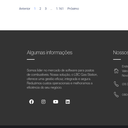
Anterior
1
2
3
…
1.161
Próximo
Algumas informações
Nosso
Ende
Somos líder no mercado de software para postos
Vale
de combustíveis. Nossa solução, o LBC Gas Station,
Nova
oferece uma gestão eficaz, integrada e segura.
Reduzimos custos operacionais e melhoramos a
(31)
eficiência do seu negócio.
0800