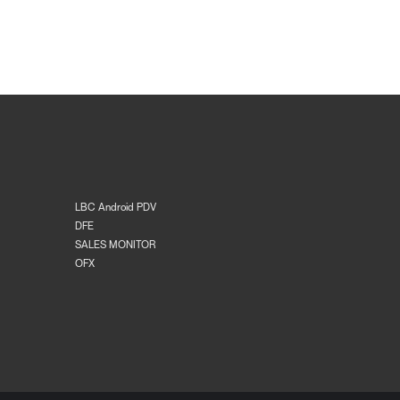
LBC Android PDV
DFE
SALES MONITOR
OFX