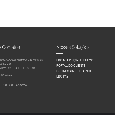
s Contatos
Nossas Soluções
reço: Al. Oscar Niemeyer, 288 / 5º andar –
LBC MUDANÇA DE PREÇO
 do Sereno
PORTAL DO CLIENTE
 Lima / MG – CEP: 34006-049
BUSINESS INTELLIGENCE
 3215-6400
LBC PAY
-760-0305 - Comercial