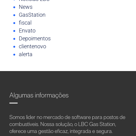
News
GasStation
fiscal
Envato
Depoimentos
clientenovo
alerta
Algumas informações
Somos líder no mercado de software para postos de
combustíveis. Nossa solução, o LBC Gas Station,
oferece uma gestão eficaz, integrada e segura.