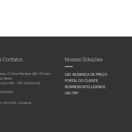
s Contatos
Nossas Soluções
reço: Al. Oscar Niemeyer, 288 / 5º andar –
LBC MUDANÇA DE PREÇO
 do Sereno
PORTAL DO CLIENTE
 Lima / MG – CEP: 34006-049
BUSINESS INTELLIGENCE
 3215-6400
LBC PAY
-760-0305 - Comercial