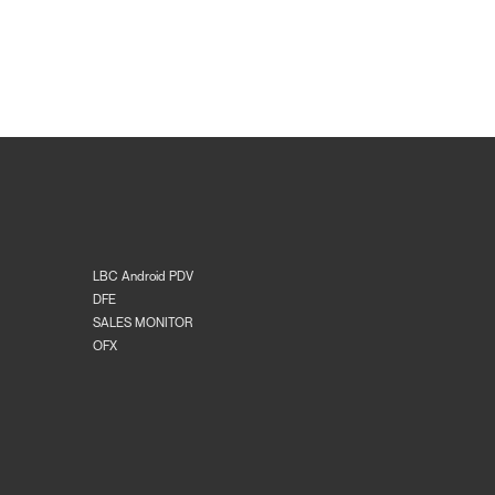
LBC Android PDV
DFE
SALES MONITOR
OFX