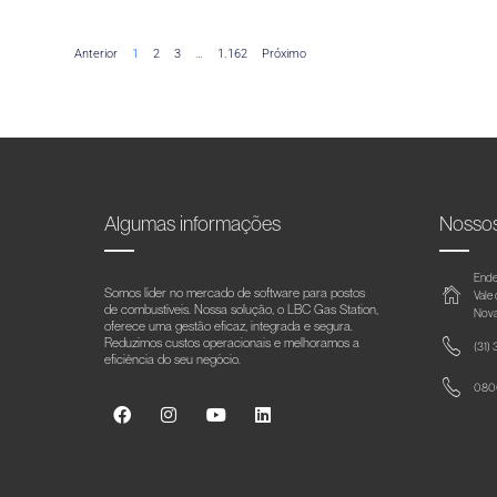
Anterior
1
2
3
…
1.162
Próximo
Algumas informações
Nosso
Ende
Somos líder no mercado de software para postos
Vale
de combustíveis. Nossa solução, o LBC Gas Station,
Nova
oferece uma gestão eficaz, integrada e segura.
Reduzimos custos operacionais e melhoramos a
(31)
eficiência do seu negócio.
0800