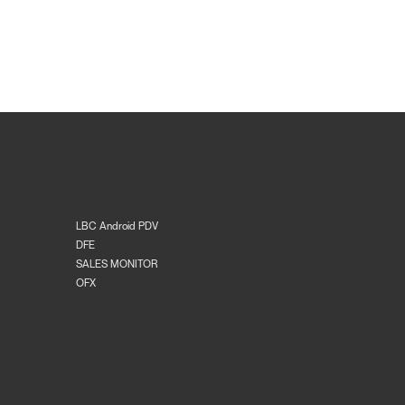
LBC Android PDV
DFE
SALES MONITOR
OFX