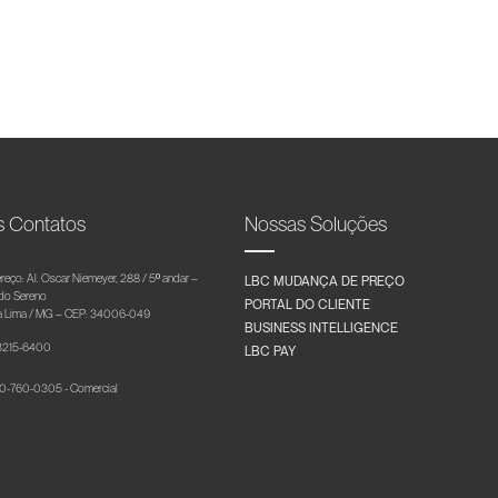
s Contatos
Nossas Soluções
reço: Al. Oscar Niemeyer, 288 / 5º andar –
LBC MUDANÇA DE PREÇO
 do Sereno
PORTAL DO CLIENTE
 Lima / MG – CEP: 34006-049
BUSINESS INTELLIGENCE
 3215-6400
LBC PAY
-760-0305 - Comercial