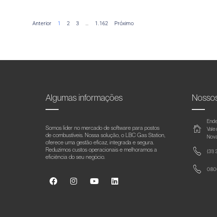
Anterior
1
2
3
…
1.162
Próximo
Algumas informações
Nosso
Ende
Somos líder no mercado de software para postos
Vale
de combustíveis. Nossa solução, o LBC Gas Station,
Nova
oferece uma gestão eficaz, integrada e segura.
Reduzimos custos operacionais e melhoramos a
(31)
eficiência do seu negócio.
0800