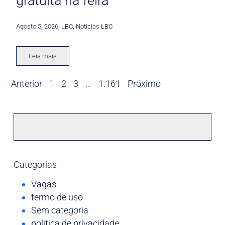
gratuita na feira
Agosto 5, 2026
,
LBC
,
Noticias LBC
Leia mais
Anterior
1
2
3
…
1.161
Próximo
Categorias
Vagas
termo de uso
Sem categoria
politica de privacidade