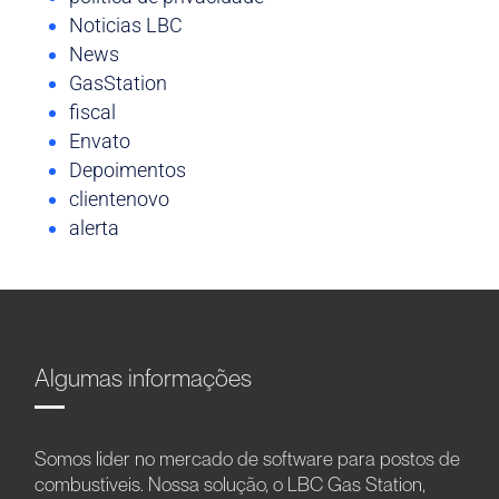
Noticias LBC
News
GasStation
fiscal
Envato
Depoimentos
clientenovo
alerta
Algumas informações
Somos líder no mercado de software para postos de
combustíveis. Nossa solução, o LBC Gas Station,