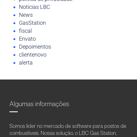
Noticias LBC
News
GasStation
fiscal
Envato
Depoimentos
clientenovo
alerta
Algumas informações
Somos líder no mercado de software para postos de
combustíveis. Nossa solução, o LBC Gas Station,