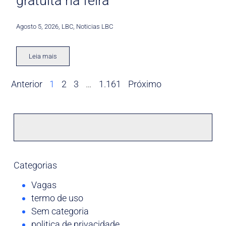
gratuita na feira
Agosto 5, 2026
,
LBC
,
Noticias LBC
Leia mais
Anterior
1
2
3
…
1.161
Próximo
Categorias
Vagas
termo de uso
Sem categoria
politica de privacidade