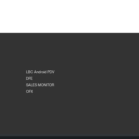
LBC Android PDV
DFE
SALES MONITOR
OFX