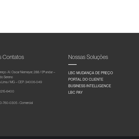
s Contatos
Nossas Soluções
reço: Al. Oscar Niemeyer, 288 / 5º andar –
LBC MUDANÇA DE PREÇO
 do Sereno
PORTAL DO CLIENTE
 Lima / MG – CEP: 34006-049
BUSINESS INTELLIGENCE
 3215-6400
LBC PAY
-760-0305 - Comercial