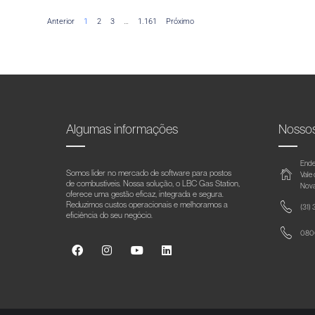
Anterior
1
2
3
…
1.161
Próximo
Algumas informações
Nosso
Ende
Somos líder no mercado de software para postos
Vale
de combustíveis. Nossa solução, o LBC Gas Station,
Nova
oferece uma gestão eficaz, integrada e segura.
Reduzimos custos operacionais e melhoramos a
(31)
eficiência do seu negócio.
0800