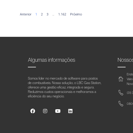
Anterior
1
2
3
…
1.162
Próximo
Algumas informações
Nosso
Ende
Somos líder no mercado de software para postos
Vale
de combustíveis. Nossa solução, o LBC Gas Station,
Nova
oferece uma gestão eficaz, integrada e segura.
Reduzimos custos operacionais e melhoramos a
(31)
eficiência do seu negócio.
0800