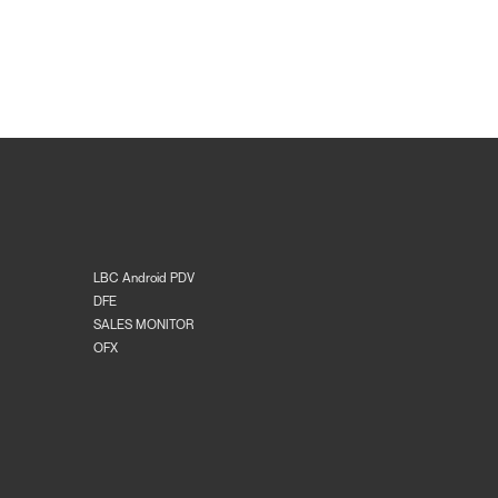
LBC Android PDV
DFE
SALES MONITOR
OFX