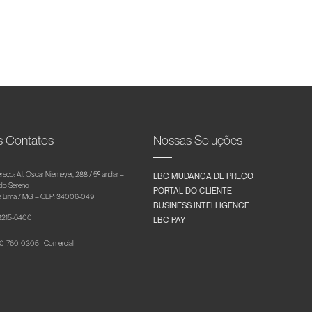
s Contatos
Nossas Soluções
reço: Al. Oscar Niemeyer, 288 / 5º andar –
LBC MUDANÇA DE PREÇO
 do Sereno
PORTAL DO CLIENTE
 Lima / MG – CEP: 34006-049
BUSINESS INTELLIGENCE
 3215-6400
LBC PAY
-760-0305 - Comercial