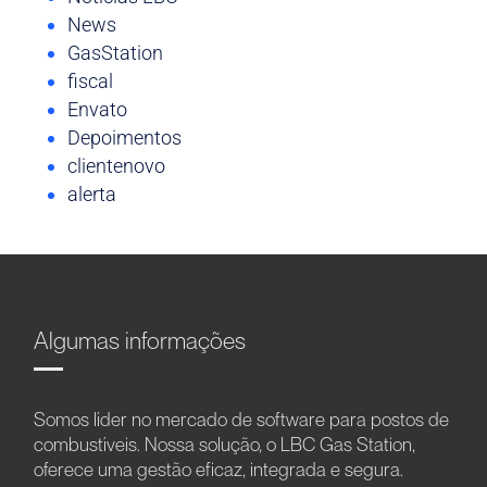
News
GasStation
fiscal
Envato
Depoimentos
clientenovo
alerta
Algumas informações
Somos líder no mercado de software para postos de
combustíveis. Nossa solução, o LBC Gas Station,
oferece uma gestão eficaz, integrada e segura.