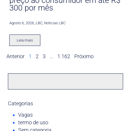
preço ao consumidor em até R$
300 por mês
Agosto 6, 2026
,
LBC
,
Noticias LBC
Leia mais
Anterior
1
2
3
…
1.162
Próximo
Categorias
Vagas
termo de uso
Sem categoria