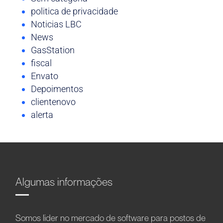
politica de privacidade
Noticias LBC
News
GasStation
fiscal
Envato
Depoimentos
clientenovo
alerta
Algumas informações
Somos líder no mercado de software para postos de