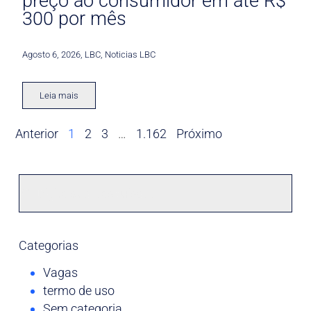
preço ao consumidor em até R$
300 por mês
Agosto 6, 2026
,
LBC
,
Noticias LBC
Leia mais
Anterior
1
2
3
…
1.162
Próximo
Categorias
Vagas
termo de uso
Sem categoria