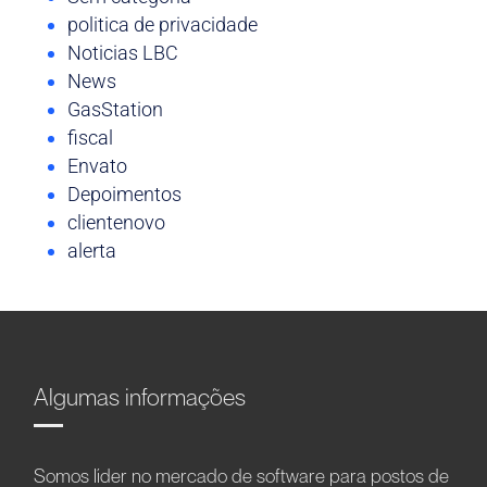
politica de privacidade
Noticias LBC
News
GasStation
fiscal
Envato
Depoimentos
clientenovo
alerta
Algumas informações
Somos líder no mercado de software para postos de