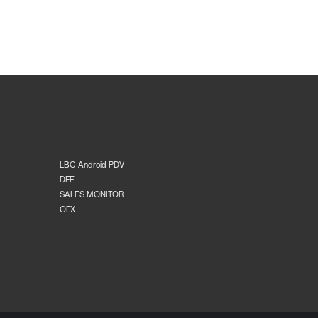
LBC Android PDV
DFE
SALES MONITOR
OFX