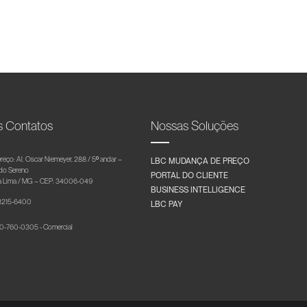
s Contatos
Nossas Soluções
reço: Al. Oscar Niemeyer, 288 / 5º andar –
LBC MUDANÇA DE PREÇO
 do Sereno
PORTAL DO CLIENTE
 Lima / MG – CEP: 34006-049
BUSINESS INTELLIGENCE
 3215-6400
LBC PAY
-760-0305 - Comercial