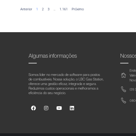
Anterior
1
2
3
…
1.161
Próximo
Algumas informações
Nosso
Ende
Somos líder no mercado de software para postos
Vale
de combustíveis. Nossa solução, o LBC Gas Station,
Nova
oferece uma gestão eficaz, integrada e segura.
Reduzimos custos operacionais e melhoramos a
(31)
eficiência do seu negócio.
0800