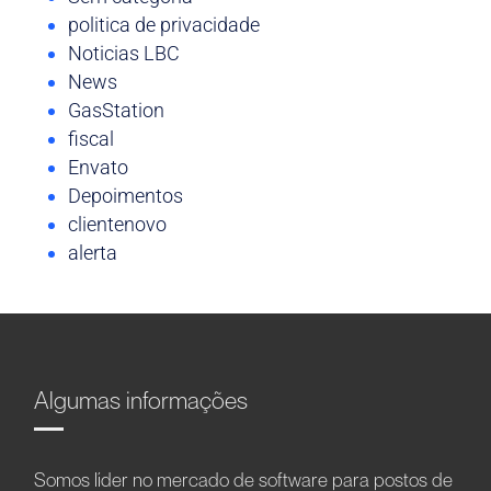
politica de privacidade
Noticias LBC
News
GasStation
fiscal
Envato
Depoimentos
clientenovo
alerta
Algumas informações
Somos líder no mercado de software para postos de