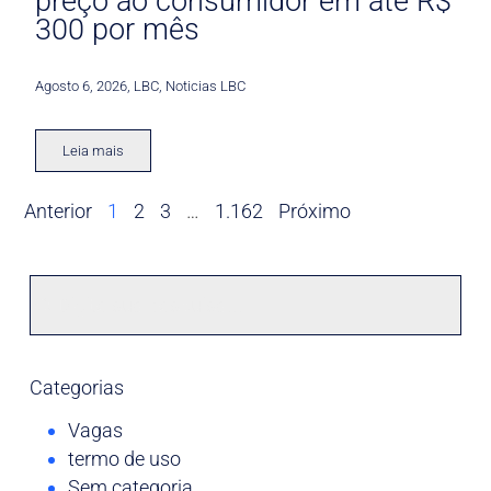
preço ao consumidor em até R$
300 por mês
Agosto 6, 2026
,
LBC
,
Noticias LBC
Leia mais
Anterior
1
2
3
…
1.162
Próximo
Categorias
Vagas
termo de uso
Sem categoria