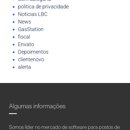
politica de privacidade
Noticias LBC
News
GasStation
fiscal
Envato
Depoimentos
clientenovo
alerta
Algumas informações
Somos líder no mercado de software para postos de