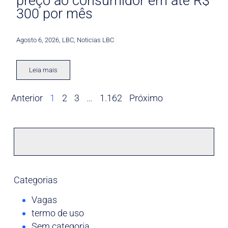
preço ao consumidor em até R$
300 por mês
Agosto 6, 2026
,
LBC
,
Noticias LBC
Leia mais
Anterior
1
2
3
…
1.162
Próximo
Categorias
Vagas
termo de uso
Sem categoria