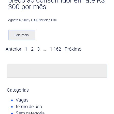
preço ao consumidor em até R$
300 por mês
Agosto 6, 2026
,
LBC
,
Noticias LBC
Leia mais
Anterior
1
2
3
…
1.162
Próximo
Categorias
Vagas
termo de uso
Sem categoria