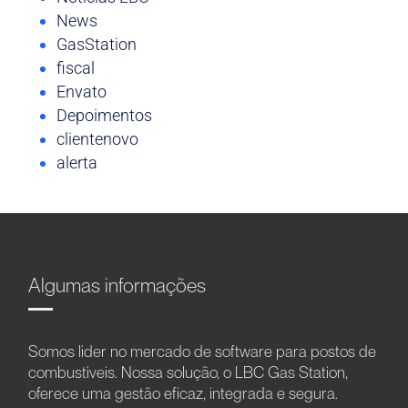
News
GasStation
fiscal
Envato
Depoimentos
clientenovo
alerta
Algumas informações
Somos líder no mercado de software para postos de
combustíveis. Nossa solução, o LBC Gas Station,
oferece uma gestão eficaz, integrada e segura.