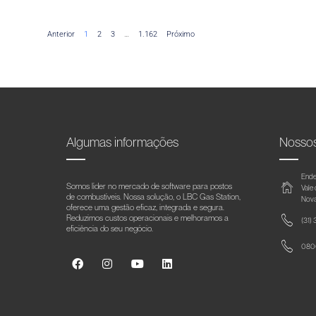
Anterior
1
2
3
…
1.162
Próximo
Algumas informações
Nosso
Ende
Somos líder no mercado de software para postos
Vale
de combustíveis. Nossa solução, o LBC Gas Station,
Nova
oferece uma gestão eficaz, integrada e segura.
Reduzimos custos operacionais e melhoramos a
(31)
eficiência do seu negócio.
0800