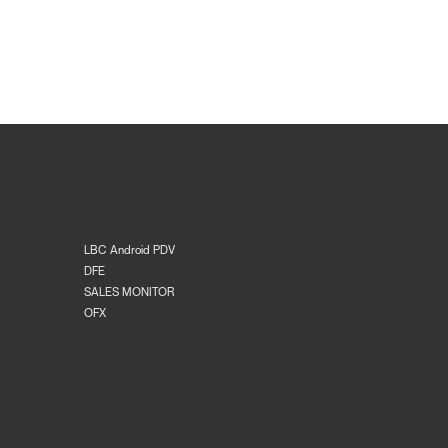
LBC Android PDV
DFE
SALES MONITOR
OFX