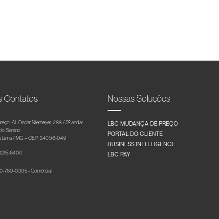
s Contatos
Nossas Soluções
reço: Al. Oscar Niemeyer, 288 / 5º andar –
LBC MUDANÇA DE PREÇO
 do Sereno
PORTAL DO CLIENTE
 Lima / MG – CEP: 34006-049
BUSINESS INTELLIGENCE
 3215-6400
LBC PAY
-760-0305 - Comercial