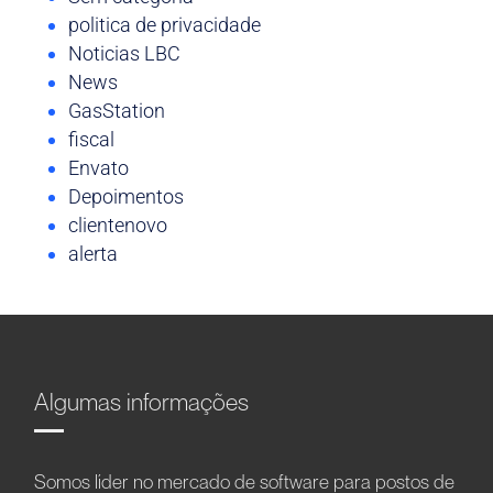
politica de privacidade
Noticias LBC
News
GasStation
fiscal
Envato
Depoimentos
clientenovo
alerta
Algumas informações
Somos líder no mercado de software para postos de