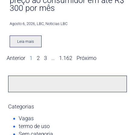
preço ao consumidor em até R$
300 por mês
Agosto 6, 2026
,
LBC
,
Noticias LBC
Leia mais
Anterior
1
2
3
…
1.162
Próximo
Categorias
Vagas
termo de uso
Sem categoria