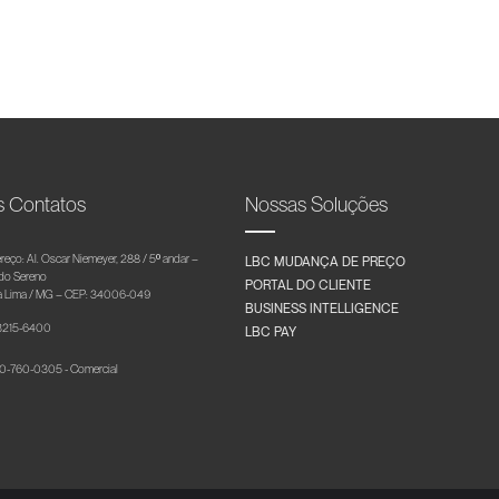
s Contatos
Nossas Soluções
reço: Al. Oscar Niemeyer, 288 / 5º andar –
LBC MUDANÇA DE PREÇO
 do Sereno
PORTAL DO CLIENTE
 Lima / MG – CEP: 34006-049
BUSINESS INTELLIGENCE
 3215-6400
LBC PAY
-760-0305 - Comercial