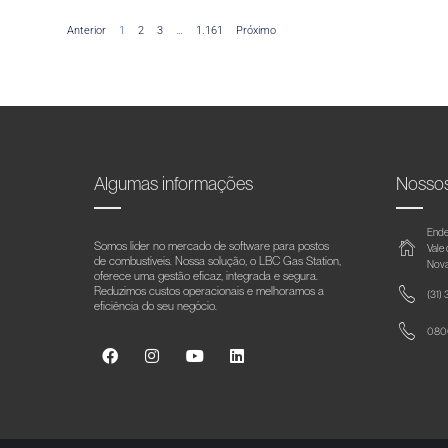
Anterior
1
2
3
…
1.161
Próximo
Algumas informações
Nosso
Ende
Somos líder no mercado de software para postos
Vale
de combustíveis. Nossa solução, o LBC Gas Station,
Nova
oferece uma gestão eficaz, integrada e segura.
Reduzimos custos operacionais e melhoramos a
(31)
eficiência do seu negócio.
0800