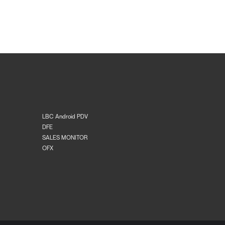
LBC Android PDV
DFE
SALES MONITOR
OFX