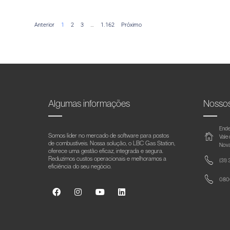
Anterior
1
2
3
…
1.162
Próximo
Algumas informações
Nosso
Ende
Somos líder no mercado de software para postos
Vale
de combustíveis. Nossa solução, o LBC Gas Station,
Nova
oferece uma gestão eficaz, integrada e segura.
Reduzimos custos operacionais e melhoramos a
(31)
eficiência do seu negócio.
0800