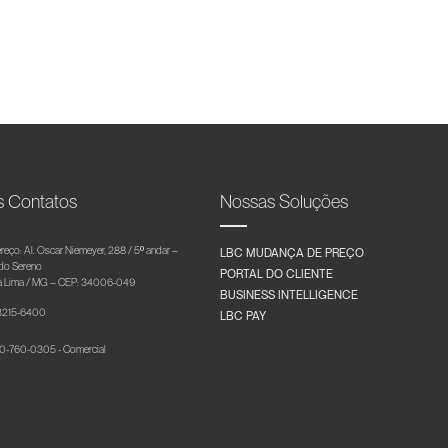
s Contatos
Nossas Soluções
reço: Al. Oscar Niemeyer, 288 / 5º andar –
LBC MUDANÇA DE PREÇO
 do Sereno
PORTAL DO CLIENTE
 Lima / MG – CEP: 34006-049
BUSINESS INTELLIGENCE
 3215-6400
LBC PAY
-760-0305 - Comercial