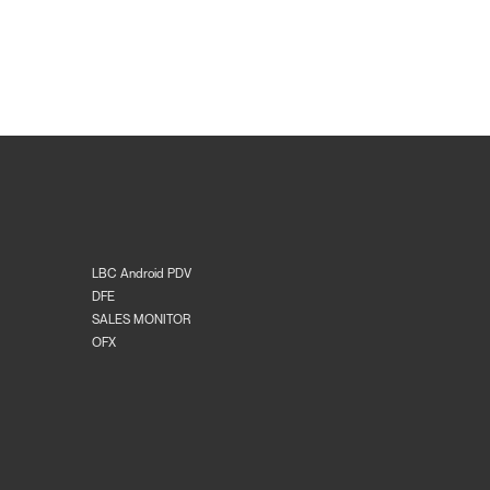
LBC Android PDV
DFE
SALES MONITOR
OFX