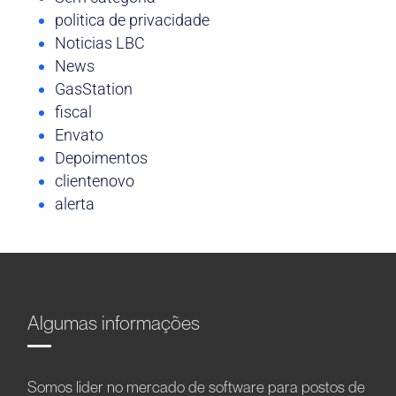
politica de privacidade
Noticias LBC
News
GasStation
fiscal
Envato
Depoimentos
clientenovo
alerta
Algumas informações
Somos líder no mercado de software para postos de