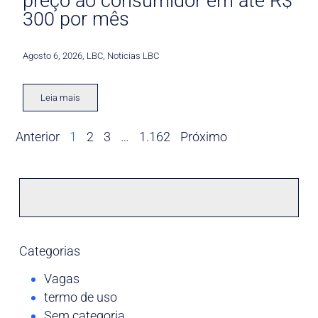
preço ao consumidor em até R$
300 por mês
Agosto 6, 2026
,
LBC
,
Noticias LBC
Leia mais
Anterior
1
2
3
…
1.162
Próximo
Categorias
Vagas
termo de uso
Sem categoria