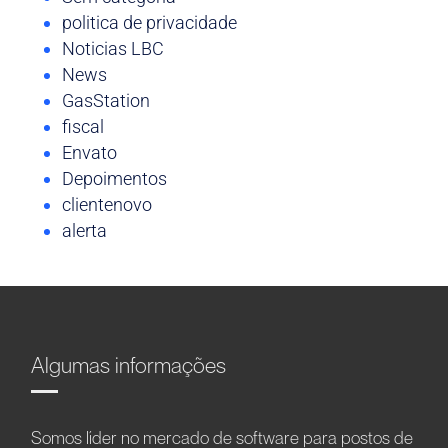
politica de privacidade
Noticias LBC
News
GasStation
fiscal
Envato
Depoimentos
clientenovo
alerta
Algumas informações
Somos líder no mercado de software para postos de