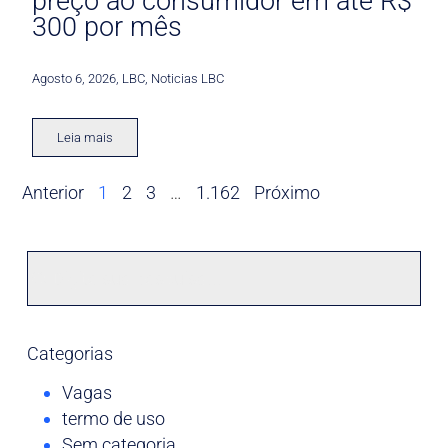
preço ao consumidor em até R$
300 por mês
Agosto 6, 2026
,
LBC
,
Noticias LBC
Leia mais
Anterior
1
2
3
…
1.162
Próximo
Categorias
Vagas
termo de uso
Sem categoria