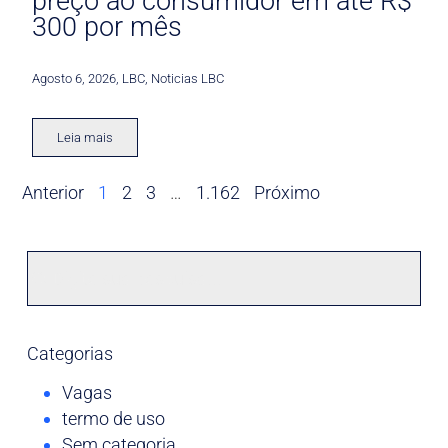
preço ao consumidor em até R$
300 por mês
Agosto 6, 2026
,
LBC
,
Noticias LBC
Leia mais
Anterior
1
2
3
…
1.162
Próximo
Categorias
Vagas
termo de uso
Sem categoria