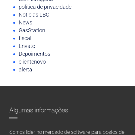
politica de privacidade
Noticias LBC
News
GasStation
fiscal
Envato
Depoimentos
clientenovo
alerta
Algumas informações
Somos líder no mercado de software para postos de