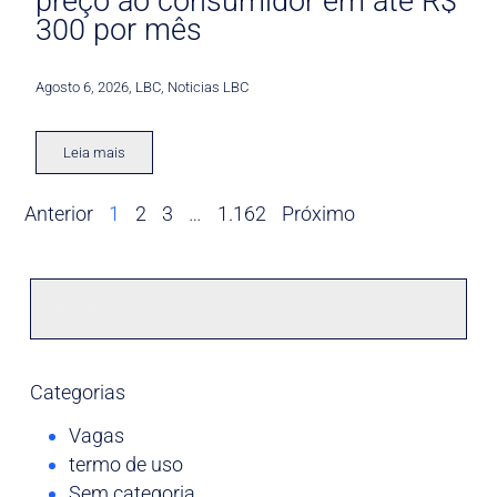
preço ao consumidor em até R$
300 por mês
Agosto 6, 2026
,
LBC
,
Noticias LBC
Leia mais
Anterior
1
2
3
…
1.162
Próximo
Categorias
Vagas
termo de uso
Sem categoria