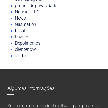
politica de privacidade
Noticias LBC
News
GasStation
fiscal
Envato
Depoimentos
clientenovo
alerta
Algumas informações
Somos líder no mercado de software para postos de