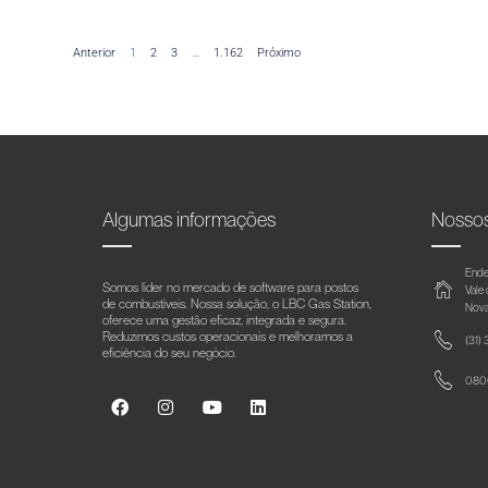
Anterior
1
2
3
…
1.162
Próximo
Algumas informações
Nosso
Ende
Somos líder no mercado de software para postos
Vale
de combustíveis. Nossa solução, o LBC Gas Station,
Nova
oferece uma gestão eficaz, integrada e segura.
Reduzimos custos operacionais e melhoramos a
(31)
eficiência do seu negócio.
0800