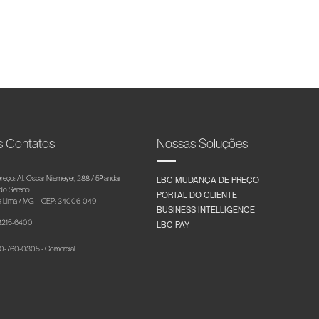
s Contatos
Nossas Soluções
reço: Al. Oscar Niemeyer, 288 / 5º andar –
LBC MUDANÇA DE PREÇO
 do Sereno
PORTAL DO CLIENTE
 Lima / MG – CEP: 34006-049
BUSINESS INTELLIGENCE
 3215-6400
LBC PAY
-760-0305 - Comercial