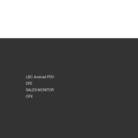
LBC Android PDV
DFE
SALES MONITOR
OFX