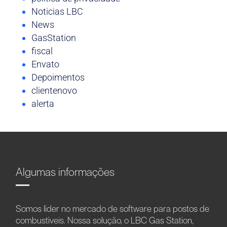
Noticias LBC
News
GasStation
fiscal
Envato
Depoimentos
clientenovo
alerta
Algumas informações
Somos líder no mercado de software para postos de
combustíveis. Nossa solução, o LBC Gas Station,