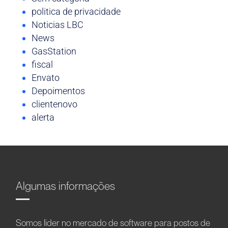
politica de privacidade
Noticias LBC
News
GasStation
fiscal
Envato
Depoimentos
clientenovo
alerta
Algumas informações
Somos líder no mercado de software para postos de