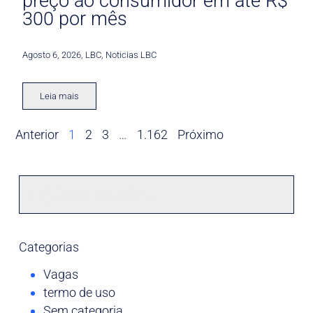
preço ao consumidor em até R$
300 por mês
Agosto 6, 2026
,
LBC
,
Noticias LBC
Leia mais
Anterior
1
2
3
…
1.162
Próximo
Categorias
Vagas
termo de uso
Sem categoria