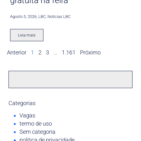
gratuita na feira
Agosto 5, 2026
,
LBC
,
Noticias LBC
Leia mais
Anterior
1
2
3
…
1.161
Próximo
Categorias
Vagas
termo de uso
Sem categoria
politica de privacidade