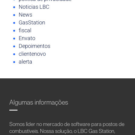
Noticias LBC
News
GasStation
fiscal
Envato
Depoimentos
clientenovo
alerta
Algumas informações
Somos líder no mercado de software para postos de
combustíveis. Nossa solução, o LBC Gas Station,