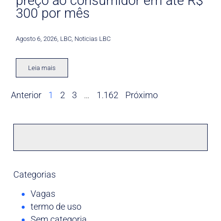
preço ao consumidor em até R$
300 por mês
Agosto 6, 2026
,
LBC
,
Noticias LBC
Leia mais
Anterior
1
2
3
…
1.162
Próximo
Categorias
Vagas
termo de uso
Sem categoria