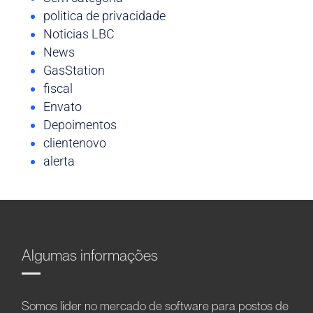
politica de privacidade
Noticias LBC
News
GasStation
fiscal
Envato
Depoimentos
clientenovo
alerta
Algumas informações
Somos líder no mercado de software para postos de