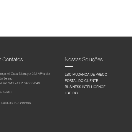
s Contatos
Nossas Soluções
reço: Al. Oscar Niemeyer, 288 / 5º andar –
LBC MUDANÇA DE PREÇO
 do Sereno
PORTAL DO CLIENTE
 Lima / MG – CEP: 34006-049
BUSINESS INTELLIGENCE
 3215-6400
LBC PAY
-760-0305 - Comercial