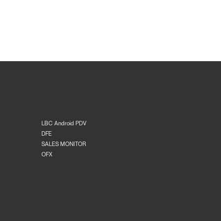
LBC Android PDV
DFE
SALES MONITOR
OFX