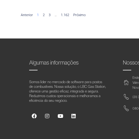
Anterior
1
2
3
…
1.162
Próximo
Algumas informações
Nosso
Ende
Somos líder no mercado de software para postos
Vale
de combustíveis. Nossa solução, o LBC Gas Station,
Nova
oferece uma gestão eficaz, integrada e segura.
Reduzimos custos operacionais e melhoramos a
(31)
eficiência do seu negócio.
0800