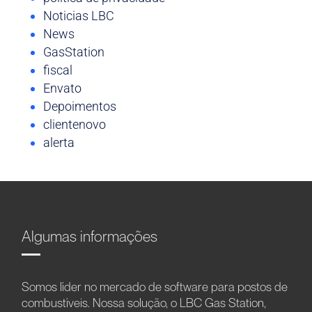
Noticias LBC
News
GasStation
fiscal
Envato
Depoimentos
clientenovo
alerta
Algumas informações
Somos líder no mercado de software para postos de
combustíveis. Nossa solução, o LBC Gas Station,