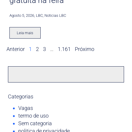
gratuita na feira
Agosto 5, 2026
,
LBC
,
Noticias LBC
Leia mais
Anterior
1
2
3
…
1.161
Próximo
Categorias
Vagas
termo de uso
Sem categoria
politica de privacidade