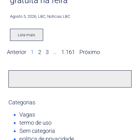
gratuita na feira
Agosto 5, 2026
,
LBC
,
Noticias LBC
Leia mais
Anterior
1
2
3
…
1.161
Próximo
Categorias
Vagas
termo de uso
Sem categoria
politica de privacidade