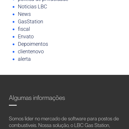
Noticias LBC
News
GasStation
fiscal
Envato
Depoimentos
clientenovo
alerta
Algumas informações
Somos líder no mercado de software para postos de
combustíveis. Nossa solução, o LBC Gas Station,