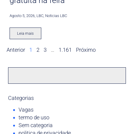
gratuita na feira
Agosto 5, 2026
,
LBC
,
Noticias LBC
Leia mais
Anterior
1
2
3
…
1.161
Próximo
Categorias
Vagas
termo de uso
Sem categoria
politica de privacidade