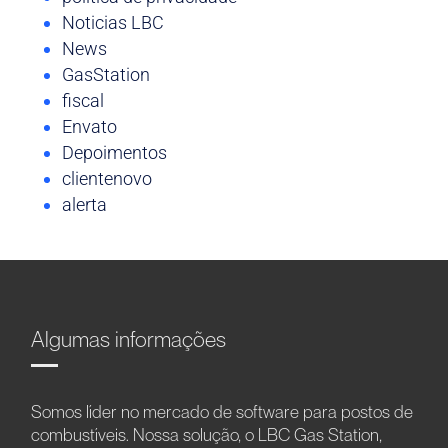
Noticias LBC
News
GasStation
fiscal
Envato
Depoimentos
clientenovo
alerta
Algumas informações
Somos líder no mercado de software para postos de
combustíveis. Nossa solução, o LBC Gas Station,