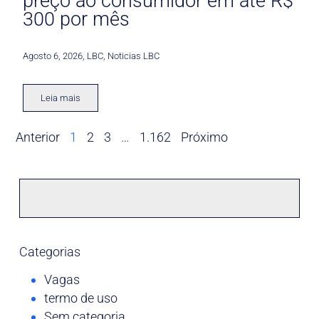
preço ao consumidor em até R$
300 por mês
Agosto 6, 2026
,
LBC
,
Noticias LBC
Leia mais
Anterior
1
2
3
…
1.162
Próximo
Categorias
Vagas
termo de uso
Sem categoria