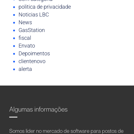
politica de privacidade
Noticias LBC
News
GasStation
fiscal
Envato
Depoimentos
clientenovo
alerta
Algumas informações
Somos líder no mercado de software para postos de